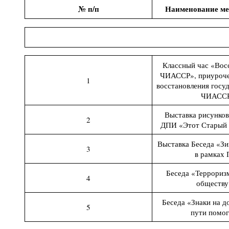
№ п/п
Наименование ме
Классный час «Вос
ЧИАССР», приуроче
1
восстановления госу
ЧИАСС
Выставка рисунков
2
ДПИ «Этот Старый 
Выставка Беседа «Зи
3
в рамках
Беседа «Террориз
4
обществу
Беседа «Знаки на д
5
пути помо