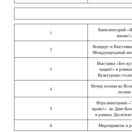
Кинолекторий «
1
жизнь!»
Концерт и Выставка
2
Международный жен
Выставка «Без ку
3
нации!» в рамка
Культурная столи
Вечер поэзии ко Вс
4
поэзии
Игра-викторина 
5
право!» ко Дню Кон
в рамках Десятиле
6
Мероприятие в 