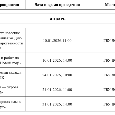
роприятия
Дата и время проведения
Мест
ЯНВАРЬ
становление
нная ко Дню
10.01.2026,11:00
ГБУ Д
дарственности
Р
 и работ по
10.01.2026, 14:00
ГБУ Д
Новый год!»
мняя сказка»,
24.01.2026, 10:00
ГБУ Д
 ПК
м — угроза
24.01.2026, 11:00
ГБУ Д
!»
орогах нам в
31.01.2026, 14:00
ГБУ Д
гут»