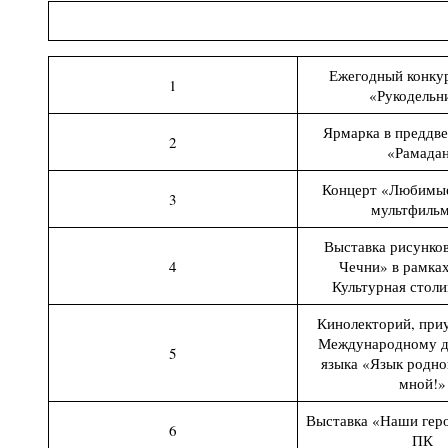
Ежегодный конку
1
«Рукодельн
Ярмарка в преддве
2
«Рамада
Концерт «Любимые
3
мультфиль
Выставка рисунков
4
Чечни» в рамках
Культурная столи
Кинолекторий, при
Международному д
5
языка «Язык родно
мной!»
Выставка «Наши геро
6
ПК