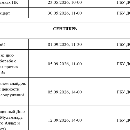
рамках ПК
23.05.2026, 10-00
ГБУ Д
нцерт
30.05.2026, 11-00
ГБУ Д
СЕНТЯБРЬ
ий!
01.09.2026, 11-30
ГБУ Д
 ко дню
борьбе с
05.09.2026, 11-00
ГБУ Д
ы против
а!»
нием слайдов:
й ценности
05.09.2026, 14-00
ГБУ Д
и сооружений
вященный Дню
 Мухаммада
12.09.2026, 14-00
ГБУ Д
го Аллах и
ет)