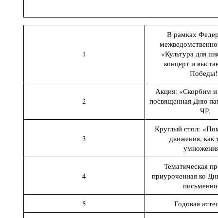
В рамках Феде
межведомственно
1
«Культура для шк
концерт и выста
Победы!
Акция: «Скорбим 
2
посвященная Дню па
ЧР.
Круглый стол: «По
3
движения, как 
умножения
Тематическая пр
4
приуроченная ко Дн
письменно
5
Годовая атте