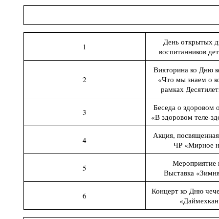
День открытых д
1
воспитанников дет
Викторина ко Дню 
2
«Что мы знаем о к
рамках Десятилет
Беседа о здоровом 
3
«В здоровом теле-зд
Акция, посвященна
4
ЧР «Мирное н
Мероприятие 
5
Выставка «Зимня
Концерт ко Дню чече
6
«Даймехкан 