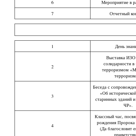
6
Мероприятие в 
7
Отчетный ко
1
День знан
Выставка ИЗО
солидарности в 
2
терроризмом «М
терроризм
Беседа с сопровожде
«Об историческо
3
старинных зданий 
ЧР».
Классный час, пос
рождения Пророка
4
(Да благословит е
приветству