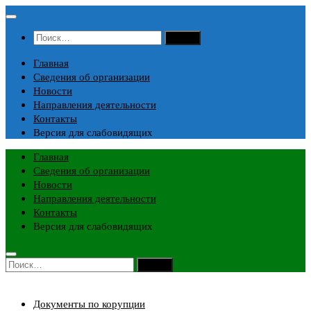
Перейти
к
Найти:
содержимому
Главная
Сведения об организации
Новости
Направления деятельности
Контакты
Версия для слабовидящих
Главная
Сведения об организации
Новости
Направления деятельности
Контакты
Версия для слабовидящих
Найти:
Документы по корупции