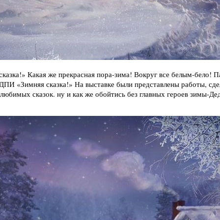
казка!» Какая же прекрасная пора-зима! Вокруг все белым-бело!
И «Зимняя сказка!» На выставке были представлены работы, сдела
 любимых сказок. ну и как же обойтись без главных героев зимы-Д