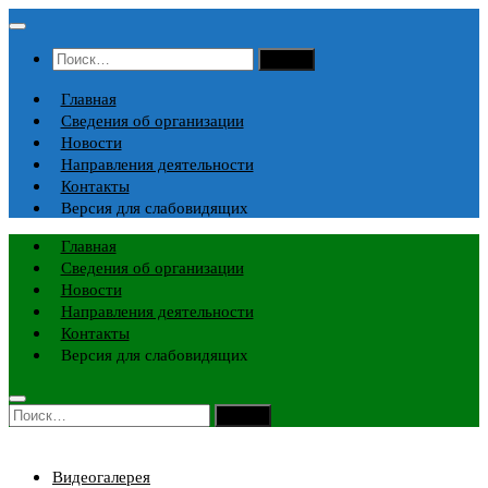
Перейти
к
Найти:
содержимому
Главная
Сведения об организации
Новости
Направления деятельности
Контакты
Версия для слабовидящих
Главная
Сведения об организации
Новости
Направления деятельности
Контакты
Версия для слабовидящих
Найти:
Видеогалерея