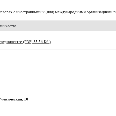
оворах с иностранными и (или) международными организациями по
дничестве
трудничестве
(PDF; 35.56 Кб )
Ученическая, 10