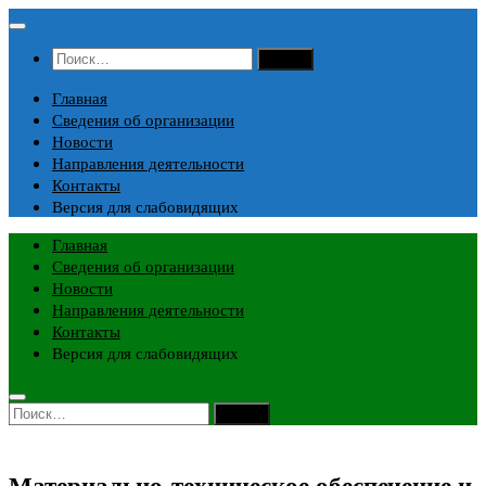
Перейти
к
Найти:
содержимому
Главная
Сведения об организации
Новости
Направления деятельности
Контакты
Версия для слабовидящих
Главная
Сведения об организации
Новости
Направления деятельности
Контакты
Версия для слабовидящих
Найти:
Материально-техническое обеспечение и