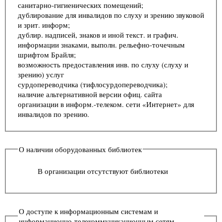
санитарно-гигиенических помещений;
дублирование для инвалидов по слуху и зрению звуковой
и зрит. информ;
дублир. надписей, знаков и иной текст. и графич.
информации знаками, выполн. рельефно-точечным
шрифтом Брайля;
возможность предоставления инв. по слуху (слуху и
зрению) услуг
сурдопереводчика (тифлосурдопереводчика);
наличие альтернативной версии офиц. сайта
организации в информ.-телеком. сети «Интернет» для
инвалидов по зрению.
О наличии оборудованных библиотек
В организации отсутствуют библиотеки
О доступе к информационным системам и
информационно-телекоммуникационным сетям